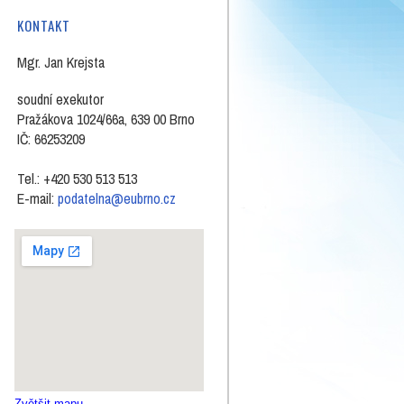
KONTAKT
Mgr. Jan Krejsta
soudní exekutor
Pražákova 1024/66a, 639 00 Brno
IČ: 66253209
Tel.: +420 530 513 513
E-mail:
podatelna@eubrno.cz
Zvětšit mapu