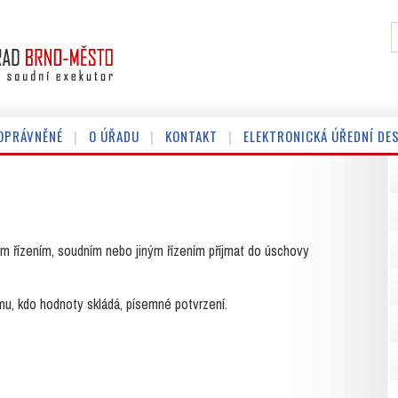
OPRÁVNĚNÉ
O ÚŘADU
KONTAKT
ELEKTRONICKÁ ÚŘEDNÍ DE
m řízením, soudním nebo jiným řízením příjmat do úschovy
mu, kdo hodnoty skládá, písemné potvrzení.