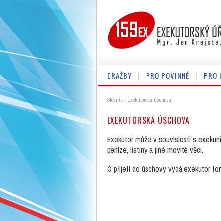
DRAŽBY
PRO POVINNÉ
PRO 
Slovník
›
Exekutorská úschova
EXEKUTORSKÁ ÚSCHOVA
Exekutor může v souvislosti s exekuní
peníze, listiny a jiné movité věci.
O přijetí do úschovy vydá exekutor to