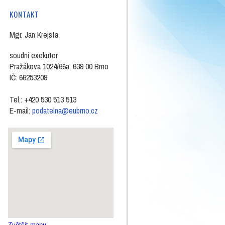
KONTAKT
Mgr. Jan Krejsta
soudní exekutor
Pražákova 1024/66a, 639 00 Brno
IČ: 66253209
Tel.: +420 530 513 513
E-mail:
podatelna@eubrno.cz
Zvětšit mapu