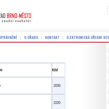
OPRÁVNĚNÉ
O ÚŘADU
KONTAKT
ELEKTRONICKÁ ÚŘEDNÍ DE
ev
Kód
o
2030
2220