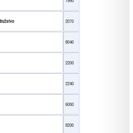
7990
družstvo
2070
8040
2200
2240
6000
8200