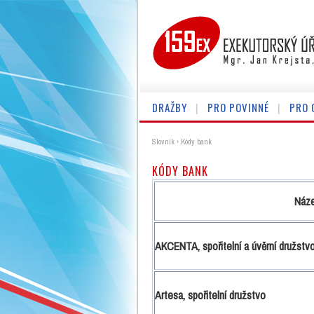
DRAŽBY
PRO POVINNÉ
PRO 
Slovník
›
Kódy bank
KÓDY BANK
Náz
AKCENTA, spořitelní a úvěrní družstv
Artesa, spořitelní družstvo