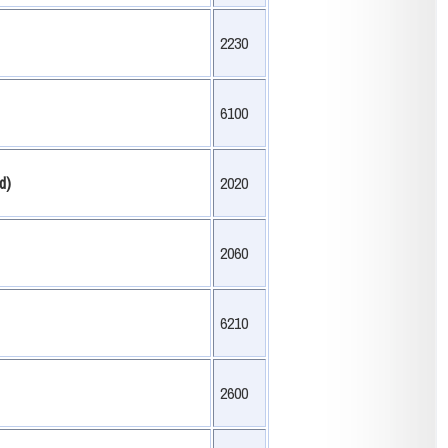
2230
6100
d)
2020
2060
6210
2600