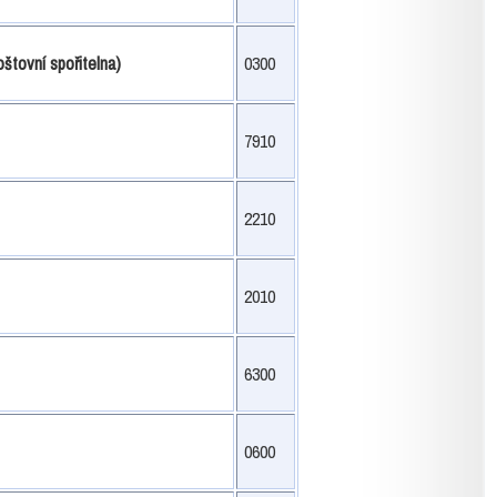
štovní spořitelna)
0300
7910
2210
2010
6300
0600